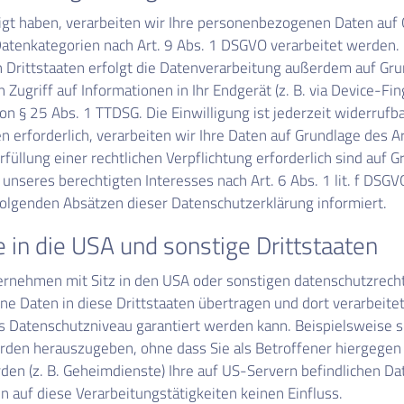
ligt haben, verarbeiten wir Ihre personenbezogenen Daten auf G
Datenkategorien nach Art. 9 Abs. 1 DSGVO verarbeitet werden. I
rittstaaten erfolgt die Datenverarbeitung außerdem auf Grund
 Zugriff auf Informationen in Ihr Endgerät (z. B. via Device-Fing
n § 25 Abs. 1 TTDSG. Die Einwilligung ist jederzeit widerrufba
erforderlich, verarbeiten wir Ihre Daten auf Grundlage des Ar
rfüllung einer rechtlichen Verpflichtung erforderlich sind auf G
nseres berechtigten Interesses nach Art. 6 Abs. 1 lit. f DSGVO 
folgenden Absätzen dieser Datenschutzerklärung informiert.
in die USA und sonstige Drittstaaten
nehmen mit Sitz in den USA oder sonstigen datenschutzrechtli
ne Daten in diese Drittstaaten übertragen und dort verarbeitet
es Datenschutzniveau garantiert werden kann. Beispielsweise 
en herauszugeben, ohne dass Sie als Betroffener hiergegen g
den (z. B. Geheimdienste) Ihre auf US-Servern befindlichen 
 auf diese Verarbeitungstätigkeiten keinen Einfluss.