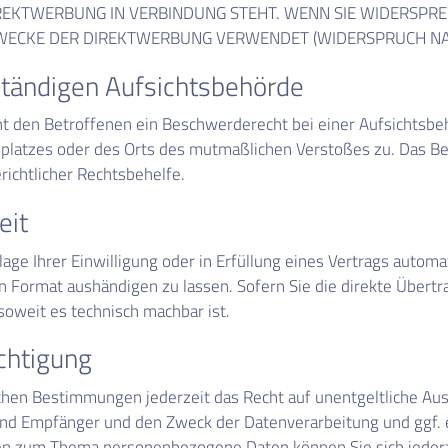
DIREKTWERBUNG IN VERBINDUNG STEHT. WENN SIE WIDERSP
ECKE DER DIREKTWERBUNG VERWENDET (WIDERSPRUCH NACH
tändigen Aufsichts­behörde
t den Betroffenen ein Beschwerderecht bei einer Aufsichtsbe
tsplatzes oder des Orts des mutmaßlichen Verstoßes zu. Das 
richtlicher Rechtsbehelfe.
eit
age Ihrer Einwilligung oder in Erfüllung eines Vertrags automat
n Format aushändigen zu lassen. Sofern Sie die direkte Übert
 soweit es technisch machbar ist.
chtigung
hen Bestimmungen jederzeit das Recht auf unentgeltliche Aus
d Empfänger und den Zweck der Datenverarbeitung und ggf. e
gen zum Thema personenbezogene Daten können Sie sich jeder