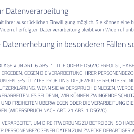
zur Datenverarbeitung
 Ihrer ausdrücklichen Einwilligung möglich. Sie können eine ber
Widerruf erfolgten Datenverarbeitung bleibt vom Widerruf unb
e Datenerhebung in besonderen Fällen 
E VON ART. 6 ABS. 1 LIT. E ODER F DSGVO ERFOLGT, HABE
ON ERGEBEN, GEGEN DIE VERARBEITUNG IHRER PERSONENBEZ
MMUNGEN GESTÜTZTES PROFILING. DIE JEWEILIGE RECHTSGRU
HUTZERKLÄRUNG. WENN SIE WIDERSPRUCH EINLEGEN, WERDE
ERARBEITEN, ES SEI DENN, WIR KÖNNEN ZWINGENDE SCHUT
TE UND FREIHEITEN ÜBERWIEGEN ODER DIE VERARBEITUNG 
N (WIDERSPRUCH NACH ART. 21 ABS. 1 DSGVO).
ERARBEITET, UM DIREKTWERBUNG ZU BETREIBEN, SO HABEN
ER PERSONENBEZOGENER DATEN ZUM ZWECKE DERARTIGER WE